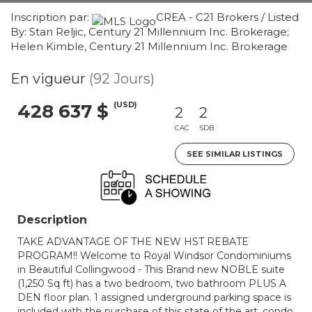
Inscription par:
CREA - C21 Brokers / Listed
By: Stan Reljic, Century 21 Millennium Inc. Brokerage;
Helen Kimble, Century 21 Millennium Inc. Brokerage
En vigueur
(92 Jours)
(USD)
428 637 $
2
2
CAC
SDB
SEE SIMILAR LISTINGS
Description
TAKE ADVANTAGE OF THE NEW HST REBATE
PROGRAM!! Welcome to Royal Windsor Condominiums
in Beautiful Collingwood - This Brand new NOBLE suite
(1,250 Sq ft) has a two bedroom, two bathroom PLUS A
DEN floor plan. 1 assigned underground parking space is
included with the purchase of this state of the art, condo