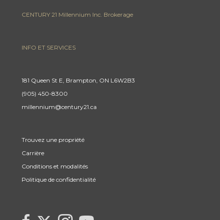
CENTURY 21 Millennium Inc. Brokerage
INFO ET SERVICES
181 Queen St E, Brampton, ON L6W2B3
(905) 450-8300
millennium@century21.ca
Trouvez une propriété
Carrière
Conditions et modalités
Politique de confidentialité
Link to Century 21 Canada's Twitter page
link to Century 21 Canada's facebook page
Link to Century 21 Canada's Instagram page
link to Century 21 Canada's YouTube page