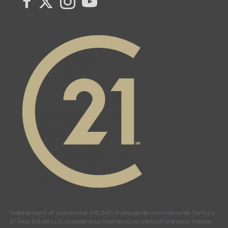
Indépendant et autonome. MD/MC marques de commerce de Century
21 Real Estate LLC utilisées sous licence ou en vertu d’une sous-licence