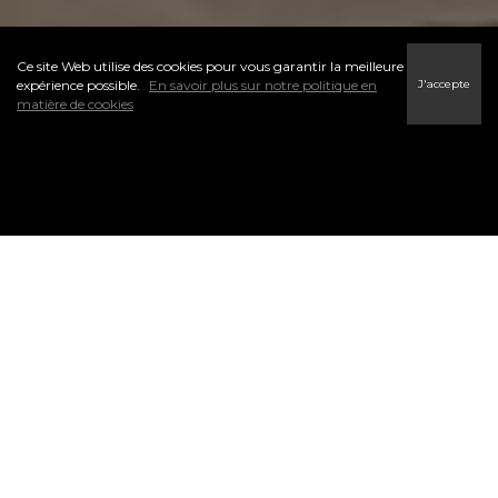
Ce site Web utilise des cookies pour vous garantir la meilleure
J'accepte
expérience possible.
En savoir plus sur notre politique en
matière de cookies
Notre site Web est un guichet unique pour vos recherches de propriétés
en ligne. Notre but premier est d’assurer votre succès, que vous soyez
client ou courtier immobilier.
Proposant une portée mondiale et une expertise locale, nous sommes
déterminés à offrir une expérience extraordinaire. Nous visons l’or en
offrant le meilleur service du secteur immobilier canadien.