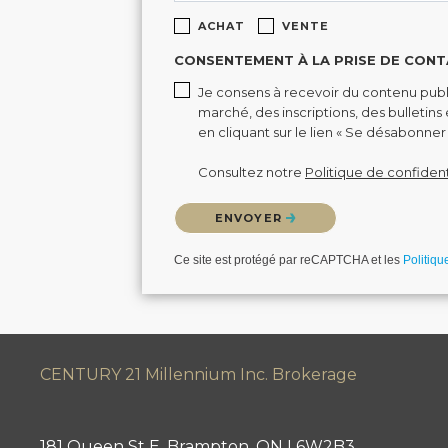
ACHAT
VENTE
CONSENTEMENT À LA PRISE DE CONT
Je consens à recevoir du contenu publi
marché, des inscriptions, des bulletin
en cliquant sur le lien « Se désabonner 
Consultez notre
Politique de confident
Veuillez confirmer que vous n'êtes pas un 
ENVOYER
Ce site est protégé par reCAPTCHA et les
Politiqu
CENTURY 21 Millennium Inc. Brokerage
181 Queen St E, Brampton, ON L6W2B3