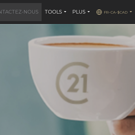
NTACTEZ-NOUS
TOOLS
PLUS
FR-CA-$CAD
...
...
...