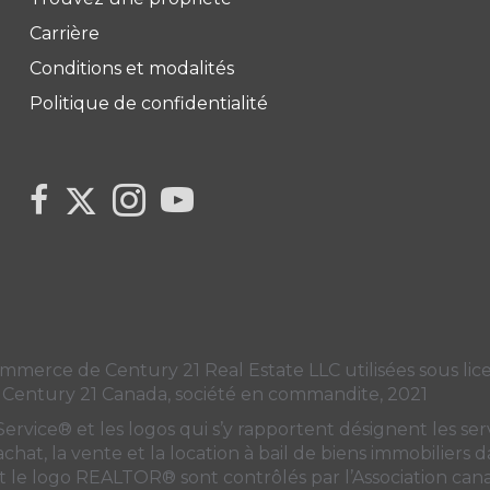
Carrière
Conditions et modalités
Politique de confidentialité
Link to Century 21 Canada's Twitter page
link to Century 21 Canada's facebook page
Link to Century 21 Canada's Instagram pag
link to Century 21 Canada's YouTube
ce de Century 21 Real Estate LLC utilisées sous licen
 Century 21 Canada, société en commandite, 2021
ice® et les logos qui s’y rapportent désignent les servi
’achat, la vente et la location à bail de biens immobiliers
e logo REALTOR® sont contrôlés par
l’Association ca