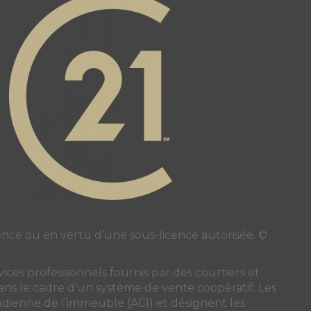
e
 page
ce ou en vertu d’une sous-licence autorisée. ©
ces professionnels fournis par des courtiers et
 dans le cadre d’un système de vente coopératif. Les
nadienne de l’immeuble (ACI)
et désignent les