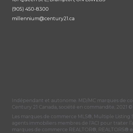
(905) 450-8300
millennium@century21.ca
Indépendant et autonome. MD/MC marques de commer
Century 21 Canada, société en commandite, 2021 ©
Les marques de commerce MLS®, Multiple Listing Serv
agents immobiliers membres de
l’ACI
pour traiter l
marques de commerce REALTOR®, REALTORS® et l